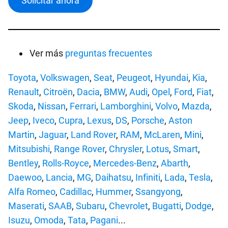
Solicitar ahora
Ver más
preguntas frecuentes
Toyota
,
Volkswagen
,
Seat
,
Peugeot
,
Hyundai
,
Kia
,
Renault
,
Citroën
,
Dacia
,
BMW
,
Audi
,
Opel
,
Ford
,
Fiat
,
Skoda
,
Nissan
,
Ferrari
,
Lamborghini
,
Volvo
,
Mazda
,
Jeep
,
Iveco
,
Cupra
,
Lexus
,
DS
,
Porsche
,
Aston
Martin
,
Jaguar
,
Land Rover
,
RAM
,
McLaren
,
Mini
,
Mitsubishi
,
Range Rover
,
Chrysler
,
Lotus
,
Smart
,
Bentley
,
Rolls-Royce
,
Mercedes-Benz
,
Abarth
,
Daewoo
,
Lancia
,
MG
,
Daihatsu
,
Infiniti
,
Lada
,
Tesla
,
Alfa Romeo
,
Cadillac
,
Hummer
,
Ssangyong
,
Maserati
,
SAAB
,
Subaru
,
Chevrolet
,
Bugatti
,
Dodge
,
Isuzu
,
Omoda
,
Tata
,
Pagani
...