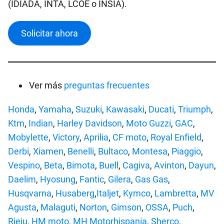
(IDIADA, INTA, LCOE o INSIA).
Solicitar ahora
Ver más
preguntas frecuentes
Honda
,
Yamaha
,
Suzuki
,
Kawasaki
,
Ducati
,
Triumph
,
Ktm
,
Indian
,
Harley Davidson
,
Moto Guzzi
,
GAC
,
Mobylette
,
Victory
,
Aprilia
,
CF moto
,
Royal Enfield
,
Derbi
,
Xiamen
,
Benelli
,
Bultaco
,
Montesa
,
Piaggio
,
Vespino
,
Beta
,
Bimota
,
Buell
,
Cagiva
,
Avinton
,
Dayun
,
Daelim
,
Hyosung
,
Fantic
,
Gilera
,
Gas Gas
,
Husqvarna
,
Husaberg
,
Italjet
,
Kymco
,
Lambretta
,
MV
Agusta
,
Malaguti
,
Norton
,
Gimson
,
OSSA
,
Puch
,
Rieju
,
HM moto
,
MH Motorhispania
,
Sherco
,