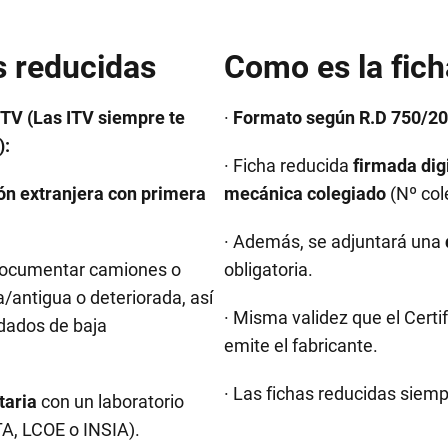
s reducidas
Como es la fich
ITV (Las ITV siempre te
·
Formato según R.D 750/201
):
· Ficha reducida
firmada dig
ón extranjera con primera
mecánica colegiado
(Nº col
· Además, se adjuntará una
Documentar camiones o
obligatoria.
/antigua o deteriorada, así
· Misma validez que el Cert
dados de baja
emite el fabricante.
· Las fichas reducidas siem
taria
con un laboratorio
A, LCOE o INSIA).