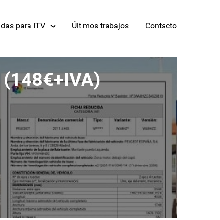
idas para ITV
Últimos trabajos
Contacto
V (148€+IVA)