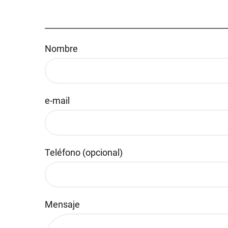
_____________________________________________
Nombre
e-mail
Teléfono (opcional)
Mensaje
Por favor, deja este campo vacío.