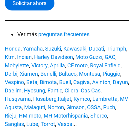
Solicitar ahora
Ver más
preguntas frecuentes
Honda
,
Yamaha
,
Suzuki
,
Kawasaki
,
Ducati
,
Triumph
,
Ktm
,
Indian
,
Harley Davidson
,
Moto Guzzi
,
GAC
,
Mobylette
,
Victory
,
Aprilia
,
CF moto
,
Royal Enfield
,
Derbi
,
Xiamen
,
Benelli
,
Bultaco
,
Montesa
,
Piaggio
,
Vespino
,
Beta
,
Bimota
,
Buell
,
Cagiva
,
Avinton
,
Dayun
,
Daelim
,
Hyosung
,
Fantic
,
Gilera
,
Gas Gas
,
Husqvarna
,
Husaberg
,
Italjet
,
Kymco
,
Lambretta
,
MV
Agusta
,
Malaguti
,
Norton
,
Gimson
,
OSSA
,
Puch
,
Rieju
,
HM moto
,
MH Motorhispania
,
Sherco
,
Sanglas
,
Lube
,
Torrot
,
Vespa
...