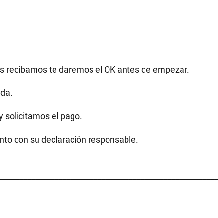
as recibamos te daremos el OK antes de empezar.
ida.
y solicitamos el pago.
unto con su declaración responsable.
________________________________________________________