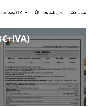
idas para ITV
Últimos trabajos
Contacto
48€+IVA)