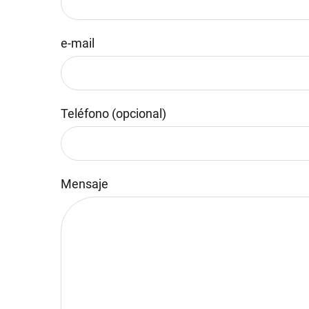
e-mail
Teléfono (opcional)
Mensaje
Por favor, deja este campo vacío.