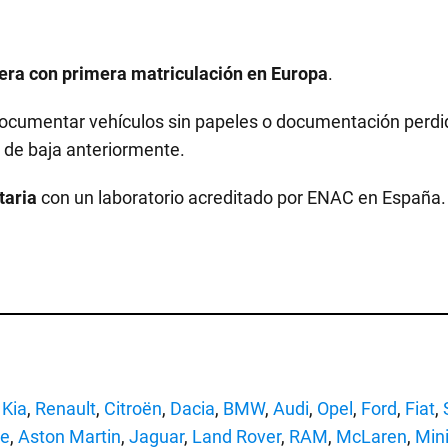
era con primera matriculación en Europa
.
Documentar vehículos sin papeles o documentación perdi
de baja anteriormente.
taria
con un laboratorio acreditado por ENAC en España.
,
Kia
,
Renault
,
Citroën
,
Dacia
,
BMW
,
Audi
,
Opel
,
Ford
,
Fiat
,
he
,
Aston Martin
,
Jaguar
,
Land Rover
,
RAM
,
McLaren
,
Min