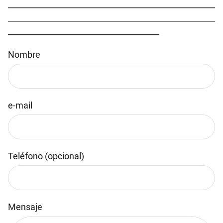
____________________________________________________
____________________________________________________
______________________________________
Nombre
e-mail
Teléfono (opcional)
Mensaje
Por favor, deja este campo vacío.