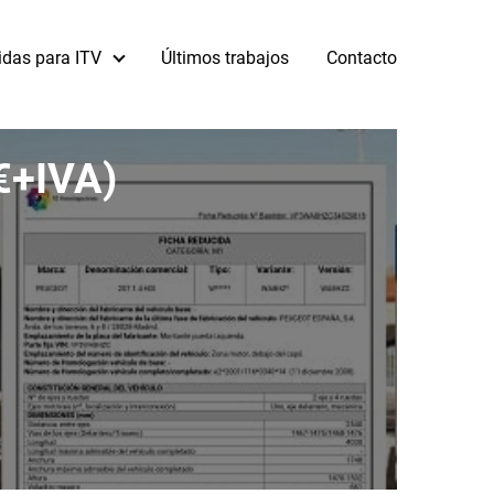
idas para ITV
Últimos trabajos
Contacto
7€+IVA)