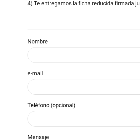
4) Te entregamos la ficha reducida firmada j
_____________________________________________
Nombre
e-mail
Teléfono (opcional)
Por favor, deja este campo vacío.
Mensaje