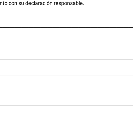
unto con su declaración responsable.
________________________________________________________