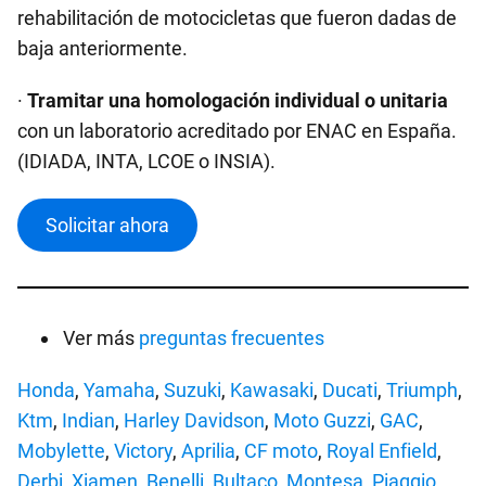
rehabilitación de motocicletas que fueron dadas de
baja anteriormente.
·
Tramitar una homologación individual o unitaria
con un laboratorio acreditado por ENAC en España.
(IDIADA, INTA, LCOE o INSIA).
Solicitar ahora
Ver más
preguntas frecuentes
Honda
,
Yamaha
,
Suzuki
,
Kawasaki
,
Ducati
,
Triumph
,
Ktm
,
Indian
,
Harley Davidson
,
Moto Guzzi
,
GAC
,
Mobylette
,
Victory
,
Aprilia
,
CF moto
,
Royal Enfield
,
Derbi
,
Xiamen
,
Benelli
,
Bultaco
,
Montesa
,
Piaggio
,