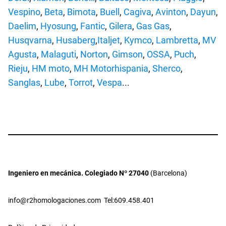
Vespino
,
Beta
,
Bimota
,
Buell
,
Cagiva
,
Avinton
,
Dayun
,
Daelim
,
Hyosung
,
Fantic
,
Gilera
,
Gas Gas
,
Husqvarna
,
Husaberg
,
Italjet
,
Kymco
,
Lambretta
,
MV
Agusta
,
Malaguti
,
Norton
,
Gimson
,
OSSA
,
Puch
,
Rieju
,
HM moto
,
MH Motorhispania
,
Sherco
,
Sanglas
,
Lube
,
Torrot
,
Vespa
...
Ingeniero en mecánica. Colegiado Nº 27040
(Barcelona)
info@r2homologaciones.com
Tel:609.458.401