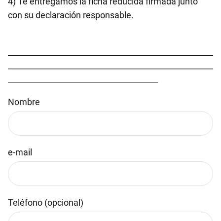
4) Te entregamos la ficha reducida firmada junto
con su declaración responsable.
____________________________________________________
____________________________________________________
______________________________________
Nombre
e-mail
Teléfono (opcional)