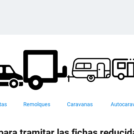
tas
Remolques
Caravanas
Autocara
ra tramitar las fichas reducid