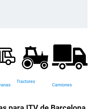
Tractores
vanas
Camiones
as para ITV de Barcelona