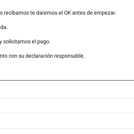
as recibamos te daremos el OK antes de empezar.
ida.
y solicitamos el pago.
unto con su declaración responsable.
________________________________________________________