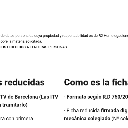
o de datos personales cuya propiedad y responsabilidad es de R2 Homologacione
obre la materia solicitada.
DOS O CEDIDOS
A TERCERAS PERSONAS.
s reducidas
Como es la fich
ITV de Barcelona (Las ITV
·
Formato según R.D 750/201
 tramitarlo)
:
· Ficha reducida
firmada dig
era con primera
mecánica colegiado
(Nº col