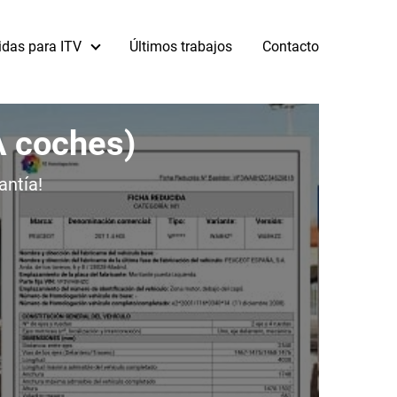
idas para ITV
Últimos trabajos
Contacto
A coches)
antía!