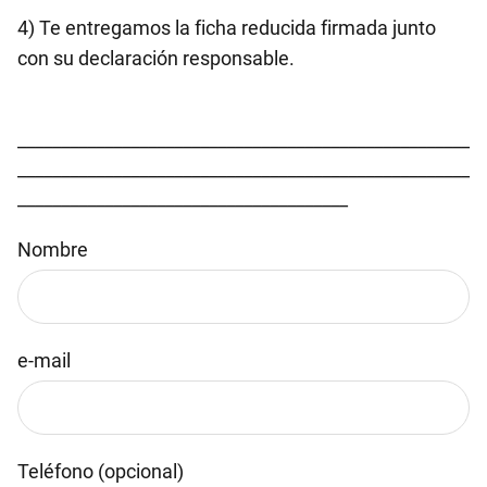
4) Te entregamos la ficha reducida firmada junto
con su declaración responsable.
____________________________________________________
____________________________________________________
______________________________________
Nombre
e-mail
Teléfono (opcional)