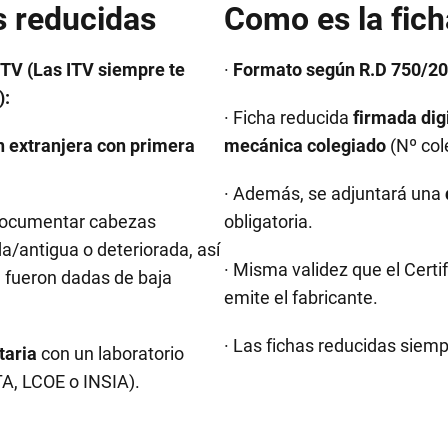
s reducidas
Como es la fich
ITV (Las ITV siempre te
·
Formato según R.D 750/201
):
· Ficha reducida
firmada dig
n extranjera con primera
mecánica colegiado
(Nº col
· Además, se adjuntará una
Documentar cabezas
obligatoria.
a/antigua o deteriorada, así
· Misma validez que el Cert
e fueron dadas de baja
emite el fabricante.
· Las fichas reducidas siem
taria
con un laboratorio
A, LCOE o INSIA).