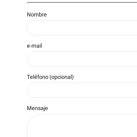
_____________________________________________
Nombre
e-mail
Teléfono (opcional)
Mensaje
Por favor, deja este campo vacío.