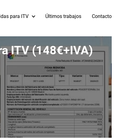
idas para ITV
Últimos trabajos
Contacto
ra ITV (148€+IVA)